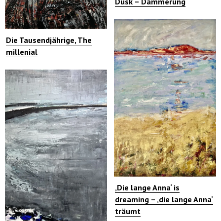
Dusk – Dämmerung
Die Tausendjährige, The
millenial
‚Die lange Anna‘ is
dreaming – ‚die lange Anna‘
träumt